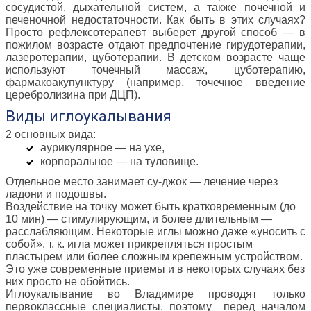
сосудистой, дыхательной систем, а также почечной и
печеночной недостаточности. Как быть в этих случаях?
Просто рефлексотерапевт выберет другой способ — в
пожилом возрасте отдают предпочтение гирудотерапии,
лазеротерапии, цуботерапии. В детском возрасте чаще
используют точечный массаж, цуботерапию,
фармакоакупунктуру (например, точечное введение
церебролизина при ДЦП).
Виды иглоукалывания
2 основных вида:
аурикулярное — на ухе,
корпоральное — на туловище.
Отдельное место занимает су-джок — лечение через
ладони и подошвы.
Воздействие на точку может быть кратковременным (до
10 мин) — стимулирующим, и более длительным —
расслабляющим. Некоторые иглы можно даже «уносить с
собой», т. к. игла может прикрепляться простым
пластырем или более сложным крепежным устройством.
Это уже современные приемы и в некоторых случаях без
них просто не обойтись.
Иглоукалывание во Владимире проводят только
первоклассные специалисты, поэтому перед началом