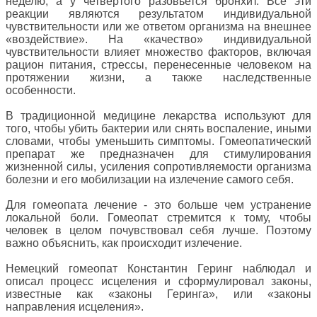
неделю, а у четвертого разовьется бронхит. Все эти
реакции являются результатом индивидуальной
чувствительности или же ответом организма на внешнее
«воздействие». На «качество» индивидуальной
чувствительности влияет множество факторов, включая
рацион питания, стрессы, перенесенные человеком на
протяжении жизни, а также наследственные
особенности.
В традиционной медицине лекарства используют для
того, чтобы убить бактерии или снять воспаление, иными
словами, чтобы уменьшить симптомы. Гомеопатический
препарат же предназначен для стимулирования
жизненной силы, усиления сопротивляемости организма
болезни и его мобилизации на излечение самого себя.
Для гомеопата лечение - это больше чем устранение
локальной боли. Гомеопат стремится к тому, чтобы
человек в целом почувствовал себя лучше. Поэтому
важно объяснить, как происходит излечение.
Немецкий гомеопат Константин Геринг наблюдал и
описал процесс исцеления и сформулировал законы,
известные как «законы Геринга», или «законы
направления исцеления».